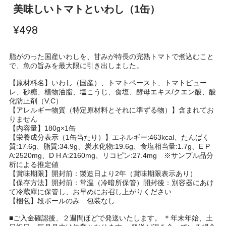
美味しいトマトといわし（1缶）
¥498
脂がのった国産いわしを、甘みが特長の完熟トマトで煮込むこと
で、魚の旨みを最大限に引き出しました。
【原材料名】いわし（国産）、トマトペースト、トマトピュー
レ、砂糖、植物油脂、塩こうじ、食塩、酵母エキス/クエン酸、酸
化防止剤（V.C）
【アレルギー物質（特定原材料とそれに準ずる物）】含まれてお
りません
【内容量】180g×1缶
【栄養成分表示（1缶当たり）】エネルギー:463kcal、たんぱく
質:17.6g、脂質:34.9g、炭水化物:19.6g、食塩相当量:1.7g、E P
A:2520mg、D H A:2160mg、リコピン:27.4mg ※サンプル品分
析による推定値
【賞味期限】開封前：製造日より2年（賞味期限表示あり）
【保存方法】開封前：常温（冷暗所保管）開封後：別容器にあけ
て冷蔵庫に保管し、お早めにお召し上がりください
【梱包】段ボールのみ 包装なし
■ご入金確認後、２週間ほどで発送いたします。 ＊年末年始、土